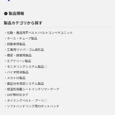
製品情報
製品カテゴリから探す
伝動・搬送用平ベルト/ベルトコンベヤユニット
ホース・チューブ製品
自動車用製品
工業用ワイパ・ゴム成形品
橋梁・建築用製品
エアクリーン製品
モニタリングシステム製品
open_in_new
バイオ除染製品
メカトロ製品
面圧分布測定システム製品
感温性粘着シートインテリマーテープ
UHF帯RFIDタグ
タイミングベルト・プーリ
open_in_new
ソフトハンドリング用ロボットハンド