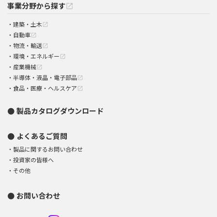
事業分野から探す
open_in_new
建築・土木
open_in_new
自動車
open_in_new
物流・輸送
open_in_new
環境・エネルギー
open_in_new
産業機械
open_in_new
半導体・液晶・電子部品
open_in_new
食品・医療・ヘルスケア
open_in_new
製品カタログダウンロード
よくあるご質問
製品に関するお問い合わせ
投資家の皆様へ
その他
お問い合わせ