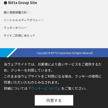
Nitta Group Site
個人情報保護方針
open_in_new
ソーシャルメディアポリシー
open_in_new
クッキーポリシー
サイトご利用にあたって
Copyright © NITTA Corporation All Rights Reserved.
当ウェブサイトでは、お客様により良いサービスをご提供するた
め、クッキーを利用しています。
このまま当ウェブサイトをご利用になる場合、クッキーの使用に
同意いただいたものとみなされます。
詳細については「
クッキーについて
」をご覧ください。
同意する