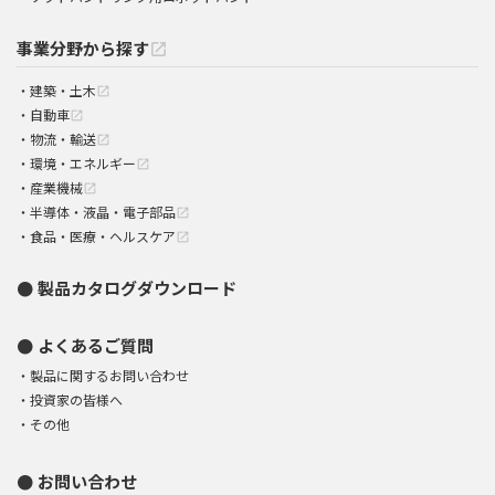
事業分野から探す
open_in_new
建築・土木
open_in_new
自動車
open_in_new
物流・輸送
open_in_new
環境・エネルギー
open_in_new
産業機械
open_in_new
半導体・液晶・電子部品
open_in_new
食品・医療・ヘルスケア
open_in_new
製品カタログダウンロード
よくあるご質問
製品に関するお問い合わせ
投資家の皆様へ
その他
お問い合わせ