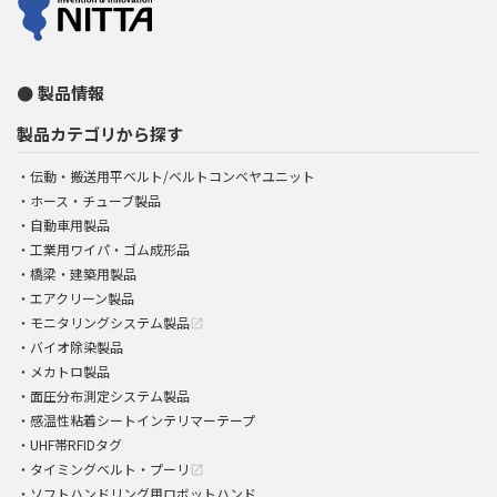
製品情報
製品カテゴリから探す
伝動・搬送用平ベルト/ベルトコンベヤユニット
ホース・チューブ製品
自動車用製品
工業用ワイパ・ゴム成形品
橋梁・建築用製品
エアクリーン製品
モニタリングシステム製品
open_in_new
バイオ除染製品
メカトロ製品
面圧分布測定システム製品
感温性粘着シートインテリマーテープ
UHF帯RFIDタグ
タイミングベルト・プーリ
open_in_new
ソフトハンドリング用ロボットハンド