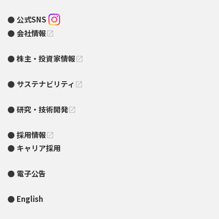
公式SNS
会社情報
open_in_new
株主・投資家情報
open_in_new
サステナビリティ
open_in_new
研究・技術開発
open_in_new
採用情報
open_in_new
キャリア採用
電子公告
English