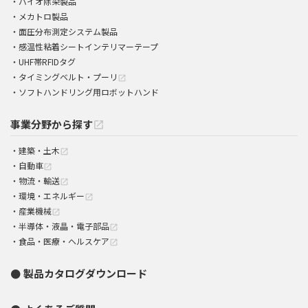
バイオ除染製品
メカトロ製品
面圧分布測定システム製品
感温性粘着シートインテリマーテープ
UHF帯RFIDタグ
タイミングベルト・プーリ
open_in_new
ソフトハンドリング用ロボットハンド
事業分野から探す
open_in_new
建築・土木
open_in_new
自動車
open_in_new
物流・輸送
open_in_new
環境・エネルギー
open_in_new
産業機械
open_in_new
半導体・液晶・電子部品
open_in_new
食品・医療・ヘルスケア
open_in_new
製品カタログダウンロード