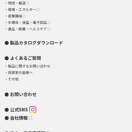
物流・輸送
open_in_new
環境・エネルギー
open_in_new
産業機械
open_in_new
半導体・液晶・電子部品
open_in_new
食品・医療・ヘルスケア
open_in_new
製品カタログダウンロード
よくあるご質問
製品に関するお問い合わせ
投資家の皆様へ
その他
お問い合わせ
公式SNS
会社情報
open_in_new