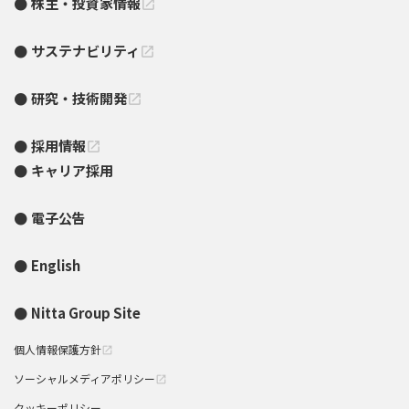
株主・投資家情報
open_in_new
サステナビリティ
open_in_new
研究・技術開発
open_in_new
採用情報
open_in_new
キャリア採用
電子公告
English
Nitta Group Site
個人情報保護方針
open_in_new
ソーシャルメディアポリシー
open_in_new
クッキーポリシー