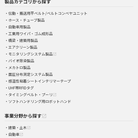
製品カテゴリから探す
伝動・搬送用平ベルト/ベルトコンベヤユニット
ホース・チューブ製品
自動車用製品
工業用ワイパ・ゴム成形品
橋梁・建築用製品
エアクリーン製品
モニタリングシステム製品
open_in_new
バイオ除染製品
メカトロ製品
面圧分布測定システム製品
感温性粘着シートインテリマーテープ
UHF帯RFIDタグ
タイミングベルト・プーリ
open_in_new
ソフトハンドリング用ロボットハンド
事業分野から探す
open_in_new
建築・土木
open_in_new
自動車
open_in_new