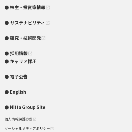
株主・投資家情報
open_in_new
サステナビリティ
open_in_new
研究・技術開発
open_in_new
採用情報
open_in_new
キャリア採用
電子公告
English
Nitta Group Site
個人情報保護方針
open_in_new
ソーシャルメディアポリシー
open_in_new