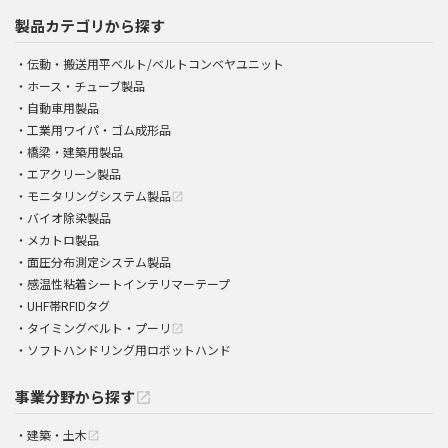
製品カテゴリから探す
伝動・搬送用平ベルト/ベルトコンベヤユニット
ホース・チューブ製品
自動車用製品
工業用ワイパ・ゴム成形品
橋梁・建築用製品
エアクリーン製品
モニタリングシステム製品
open_in_new
バイオ除染製品
メカトロ製品
面圧分布測定システム製品
感温性粘着シートインテリマーテープ
UHF帯RFIDタグ
タイミングベルト・プーリ
open_in_new
ソフトハンドリング用ロボットハンド
事業分野から探す
open_in_new
建築・土木
open_in_new