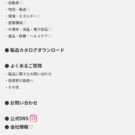
自動車
open_in_new
物流・輸送
open_in_new
環境・エネルギー
open_in_new
産業機械
open_in_new
半導体・液晶・電子部品
open_in_new
食品・医療・ヘルスケア
open_in_new
製品カタログダウンロード
よくあるご質問
製品に関するお問い合わせ
投資家の皆様へ
その他
お問い合わせ
公式SNS
会社情報
open_in_new