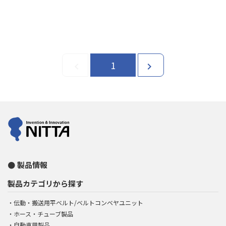
1
chevron_left
chevron_right
製品情報
製品カテゴリから探す
伝動・搬送用平ベルト/ベルトコンベヤユニット
ホース・チューブ製品
自動車用製品