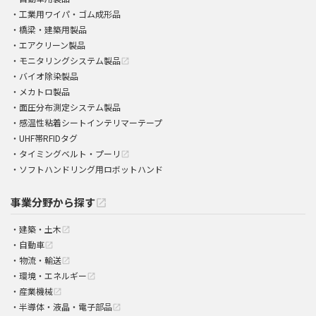
工業用ワイパ・ゴム成形品
橋梁・建築用製品
エアクリーン製品
モニタリングシステム製品
open_in_new
バイオ除染製品
メカトロ製品
面圧分布測定システム製品
感温性粘着シートインテリマーテープ
UHF帯RFIDタグ
タイミングベルト・プーリ
open_in_new
ソフトハンドリング用ロボットハンド
事業分野から探す
open_in_new
建築・土木
open_in_new
自動車
open_in_new
物流・輸送
open_in_new
環境・エネルギー
open_in_new
産業機械
open_in_new
半導体・液晶・電子部品
open_in_new