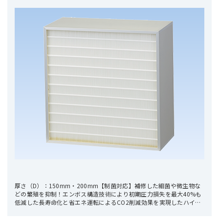
厚さ（D）：150mm・200mm【制菌対応】補修した細菌や微生物な
どの繁殖を抑制！エンボス構造技術により初期圧力損失を最大40%も
低減した長寿命化と省エネ運転によるCO2削減効果を実現したハイポ
テンシャル・フィルタです。