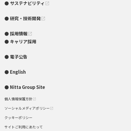
サステナビリティ
open_in_new
研究・技術開発
open_in_new
採用情報
open_in_new
キャリア採用
電子公告
English
Nitta Group Site
個人情報保護方針
open_in_new
ソーシャルメディアポリシー
open_in_new
クッキーポリシー
サイトご利用にあたって