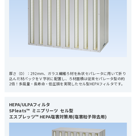
厚さ（D）：292mm、ガラス繊維ろ材を糸状セパレータに用いて折り
込んだ材パックをＶ字状に配置し、ろ材面積は従来セパレータ型の約
2倍！多風量・長寿命・低圧損を実現したセル型HEPAフィルタです。
HEPA/ULPAフィルタ 

SPleats™  ミニプリーツ  セル型

エスプレッツ™ HEPA塩害対策用(塩害粒子除去用)