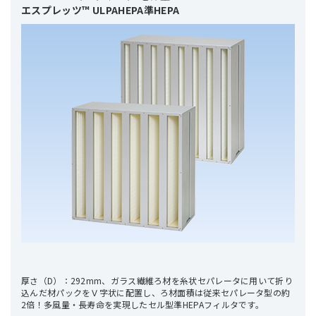
エスプレッツ™ ULPAHEPA準HEPA
厚さ（D）：292mm、ガラス繊維ろ材を糸状セパレータに用いて折り
込んだ材パックをＶ字状に配置し、ろ材面積は従来セパレータ型の約
2倍！多風量・長寿命を実現したセル型準HEPAフィルタです。