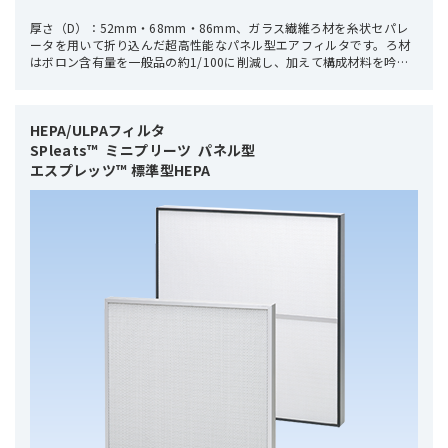
厚さ（D）：52mm・68mm・86mm、ガラス繊維ろ材を糸状セパレ
ータを用いて折り込んだ超高性能なパネル型エアフィルタです。ろ材
はボロン含有量を一般品の約1/100に削減し、加えて構成材料を吟味
して、有機物の発生を大幅に削減！
HEPA/ULPAフィルタ 

SPleats™  ミニプリーツ  パネル型

エスプレッツ™ 標準型HEPA