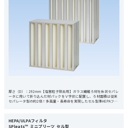
厚さ（D）：292mm【塩害粒子除去用】ガラス繊維ろ材を糸状セパレ
ータに用いて折り込んだ材パックをＶ字状に配置し、ろ材面積は従来
セパレータ型の約2倍！多風量・長寿命を実現したセル型準HEPAフィ
ルタです。
HEPA/ULPAフィルタ 

SPleats™  ミニプリーツ  セル型
