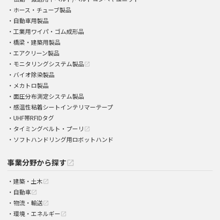
ホース・チューブ製品
自動車用製品
工業用ワイパ・ゴム成形品
橋梁・建築用製品
エアクリーン製品
モニタリングシステム製品
open_in_new
バイオ除染製品
メカトロ製品
面圧分布測定システム製品
感温性粘着シートインテリマーテープ
UHF帯RFIDタグ
タイミングベルト・プーリ
open_in_new
ソフトハンドリング用ロボットハンド
事業分野から探す
open_in_new
建築・土木
open_in_new
自動車
open_in_new
物流・輸送
open_in_new
環境・エネルギー
open_in_new