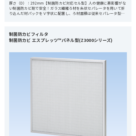
厚さ（D）：292mm【制菌防カビ対応セル型】人の健康に悪影響がな
い制菌防カビ剤で安全！ガラス繊維ろ材を糸状セパレータを用いて折
り込んだ材パックをＶ字状に配置し、ろ材面積は従来セパレータ型の
約2倍！低圧力損失・長寿命を実現したフィルタです。
制菌防カビフィルタ

制菌防カビ エスプレッツ™パネル型(Z3000シリーズ)