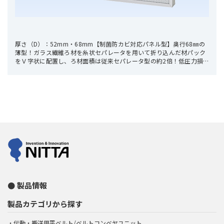
厚さ（D）：52mm・68mm【制菌防カビ対応パネル型】奥行68㎜の
薄型！ガラス繊維ろ材を糸状セパレータを用いて折り込んだ材パック
をＶ字状に配置し、ろ材面積は従来セパレータ型の約2倍！低圧力損
失・長寿命を実現したフィルタです。
製品情報
製品カテゴリから探す
伝動・搬送用平ベルト/ベルトコンベヤユニット