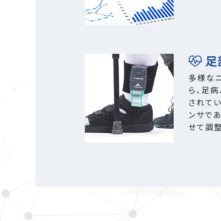
足
多様な
ら、足
されてい
ンサで
せて調整