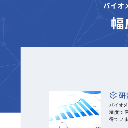
バイオ
幅
研
バイオメ
精度で
得ていま