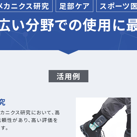
メカニクス
研究
足部
ケア
スポーツ
広い分野での使用に
活用例
究
カニクス研究において、高
信頼性があり、高い評価を
す。