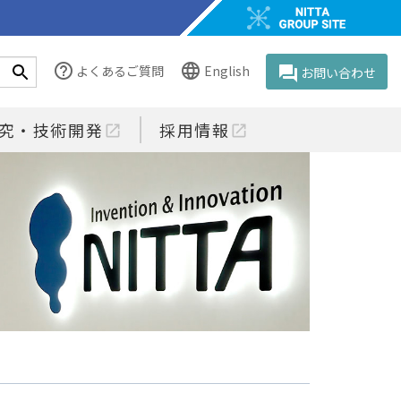
help_outline
language
よくあるご質問
English
question_answer
お問い合わせ
究・技術開発
採用情報
open_in_new
open_in_new