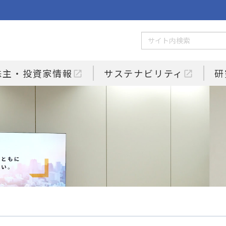
株主・投資家情報
サステナビリティ
研
open_in_new
open_in_new