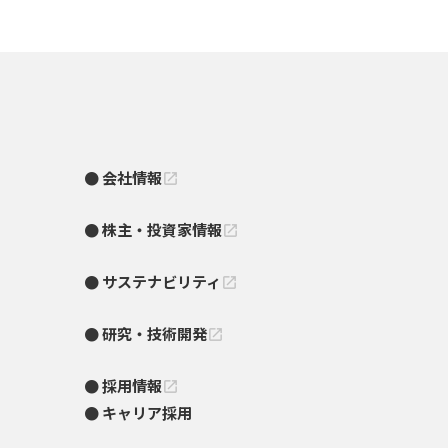
会社情報
open_in_new
株主・投資家情報
open_in_new
サステナビリティ
open_in_new
研究・技術開発
open_in_new
採用情報
open_in_new
キャリア採用