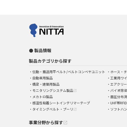
製品情報
製品カテゴリから探す
伝動・搬送用平ベルト/ベルトコンベヤユニット
ホース・チ
自動車用製品
工業用ワ
橋梁・建築用製品
エアクリー
モニタリングシステム製品
バイオ除
open_in_new
メカトロ製品
面圧分布
感温性粘着シートインテリマーテープ
UHF帯RFI
タイミングベルト・プーリ
ソフトハ
open_in_new
事業分野から探す
open_in_new