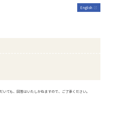
English
open_in_new
だいても、回答はいたしかねますので、ご了承ください。