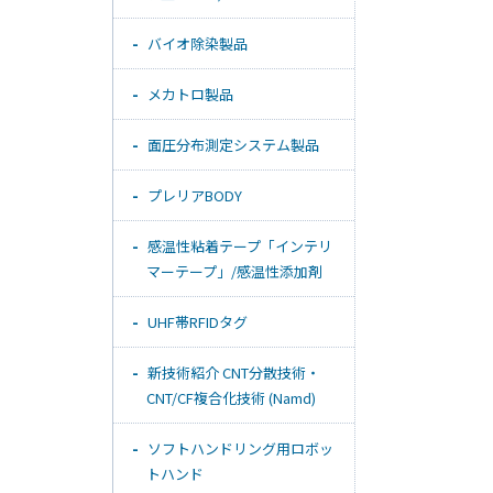
バイオ除染製品
メカトロ製品
面圧分布測定システム製品
プレリアBODY
感温性粘着テープ「インテリ
マーテープ」/感温性添加剤
UHF帯RFIDタグ
新技術紹介 CNT分散技術・
CNT/CF複合化技術 (Namd)
ソフトハンドリング用ロボッ
トハンド