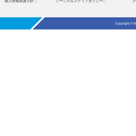
個人情報保護方針
ソーシャルメディアポリシー
ク
open_in_new
open_in_new
Copyright © N