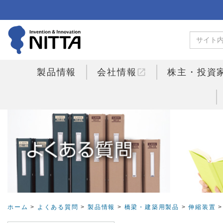
open_in_new
製品情報
会社情報
株主・投資
ホーム
>
よくある質問
>
製品情報
>
橋梁・建築用製品
>
伸縮装置
>