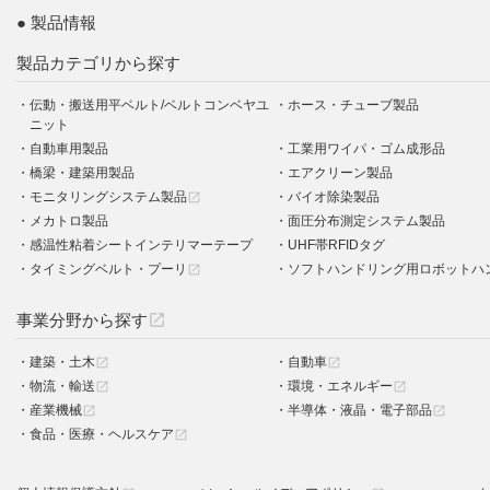
製品情報
製品カテゴリから探す
伝動・搬送用平ベルト/ベルトコンベヤユ
ホース・チューブ製品
ニット
自動車用製品
工業用ワイパ・ゴム成形品
橋梁・建築用製品
エアクリーン製品
モニタリングシステム製品
バイオ除染製品
open_in_new
メカトロ製品
面圧分布測定システム製品
感温性粘着シートインテリマーテープ
UHF帯RFIDタグ
タイミングベルト・プーリ
ソフトハンドリング用ロボットハ
open_in_new
事業分野から探す
open_in_new
建築・土木
自動車
open_in_new
open_in_new
物流・輸送
環境・エネルギー
open_in_new
open_in_new
産業機械
半導体・液晶・電子部品
open_in_new
open_in_new
食品・医療・ヘルスケア
open_in_new