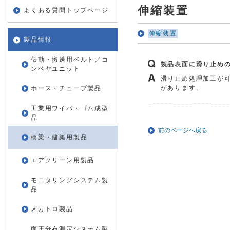
伸縮装置
よくある質問トップページ
伸縮装置
製品情報
伝動・搬送用ベルト／コ
製品表面に滑り止め
ンベヤユニット
滑り止め処理加工が
があります。
ホース・チューブ製品
工業用ワイパ・ゴム成型
品
前のページへ戻る
橋梁・建築用製品
エアクリーン用製品
モニタリングシステム製
品
メカトロ製品
面圧分布測定システム製