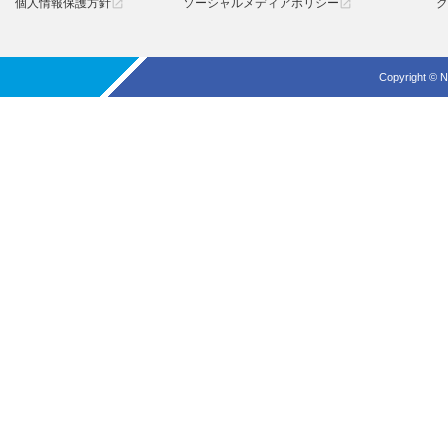
個人情報保護方針
ソーシャルメディアポリシー
ク
open_in_new
open_in_new
Copyright © N