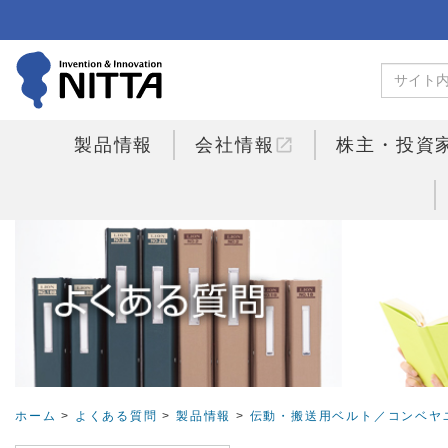
open_in_new
製品情報
会社情報
株主・投資
ホーム
>
よくある質問
>
製品情報
>
伝動・搬送用ベルト／コンベヤ