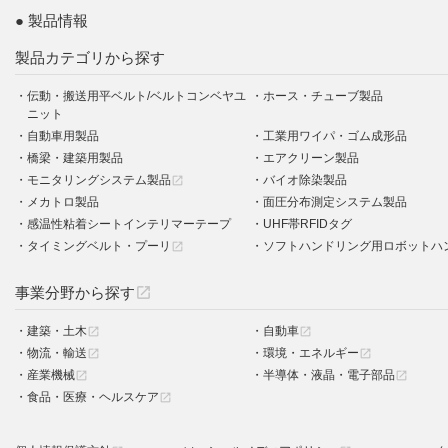
製品情報
製品カテゴリから探す
伝動・搬送用平ベルト/ベルトコンベヤユ
ホース・チューブ製品
ニット
自動車用製品
工業用ワイパ・ゴム成形品
橋梁・建築用製品
エアクリーン製品
モニタリングシステム製品
バイオ除染製品
open_in_new
メカトロ製品
面圧分布測定システム製品
感温性粘着シートインテリマーテープ
UHF帯RFIDタグ
タイミングベルト・プーリ
ソフトハンドリング用ロボットハ
open_in_new
事業分野から探す
open_in_new
建築・土木
自動車
open_in_new
open_in_new
物流・輸送
環境・エネルギー
open_in_new
open_in_new
産業機械
半導体・液晶・電子部品
open_in_new
open_in_new
食品・医療・ヘルスケア
open_in_new