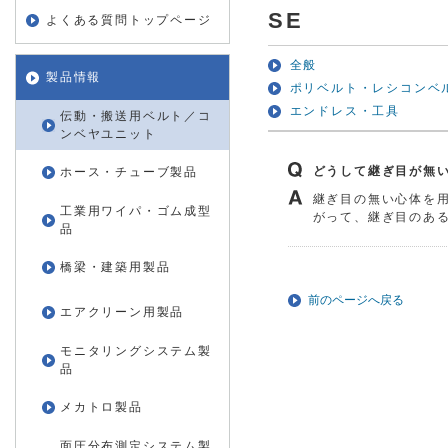
SE
よくある質問トップページ
全般
製品情報
ポリベルト・レシコンベ
エンドレス・工具
伝動・搬送用ベルト／コ
ンベヤユニット
どうして継ぎ目が無
ホース・チューブ製品
継ぎ目の無い心体を
工業用ワイパ・ゴム成型
がって、継ぎ目のあ
品
橋梁・建築用製品
前のページへ戻る
エアクリーン用製品
モニタリングシステム製
品
メカトロ製品
面圧分布測定システム製